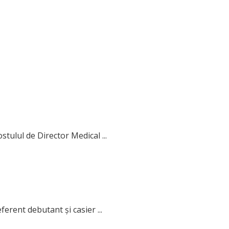
ulul de Director Medical ...
erent debutant și casier ...