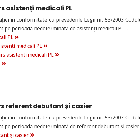
 asistenți medicali PL
ției în conformitate cu prevederile Legii nr. 53/2003 Cod
t pe perioada nedeterminată de asistenți medicali PL ...
cali PL
istenti medicali PL
rs asistenti medicali PL
L
 referent debutant și casier
ției în conformitate cu prevederile Legii nr. 53/2003 Cod
t pe perioada nedeterminată de referent debutant și casier .
ant și casier