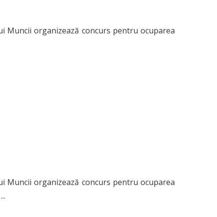
ului Muncii organizează concurs pentru ocuparea
ului Muncii organizează concurs pentru ocuparea
..