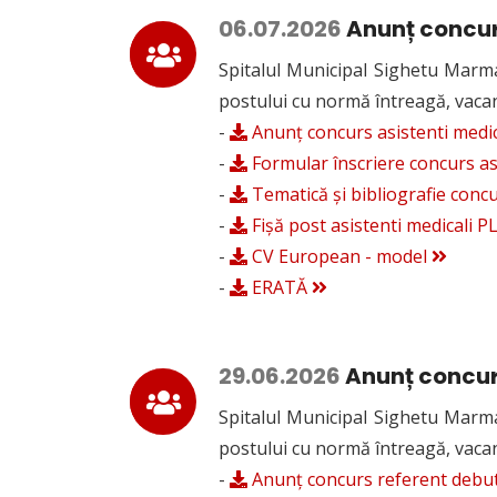
06.07.2026
Anunț concurs
Spitalul Municipal Sighetu Marma
postului cu normă întreagă, vacan
-
Anunț concurs asistenti medi
-
Formular înscriere concurs as
-
Tematică și bibliografie concu
-
Fișă post asistenti medicali P
-
CV European - model
-
ERATĂ
29.06.2026
Anunț concurs
Spitalul Municipal Sighetu Marma
postului cu normă întreagă, vacan
-
Anunț concurs referent debut