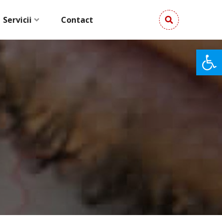
Servicii
Contact
De