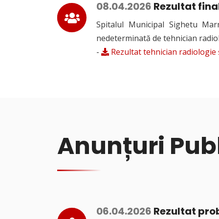
08.04.2026
Rezultat fina
Spitalul Municipal Sighetu Mar
nedeterminată de tehnician radiol
-
Rezultat tehnician radiologie 
Anunțuri Pub
06.04.2026
Rezultat prob