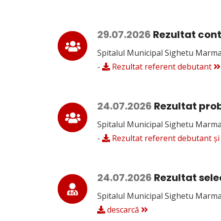
29.07.2026
Rezultat cont
Spitalul Municipal Sighetu Marmaț
-
Rezultat referent debutant
24.07.2026
Rezultat prob
Spitalul Municipal Sighetu Marmați
-
Rezultat referent debutant și
24.07.2026
Rezultat sele
Spitalul Municipal Sighetu Marmați
descarcă