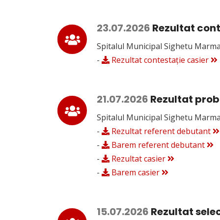
23.07.2026
Rezultat cont
Spitalul Municipal Sighetu Marmați
-
Rezultat contestație casier
21.07.2026
Rezultat proba
Spitalul Municipal Sighetu Marmați
-
Rezultat referent debutant
-
Barem referent debutant
-
Rezultat casier
-
Barem casier
15.07.2026
Rezultat selec