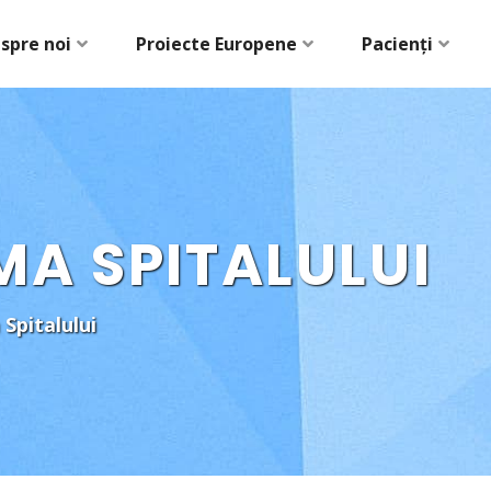
spre noi
Proiecte Europene
Pacienți
A SPITALULUI
Spitalului