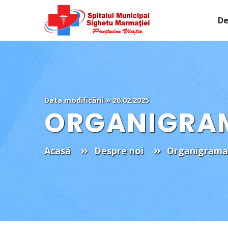
De
Data modificării » 26.02.2025
ORGANIGRAM
Acasă
Despre noi
Organigrama 