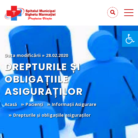
De
Data modificării » 28.02.2020
DREPTURILE ȘI
OBLIGAȚIILE
ASIGURAȚILOR
Acasă
Pacienți
Informații Asigurare
Drepturile și obligațiile asiguraților