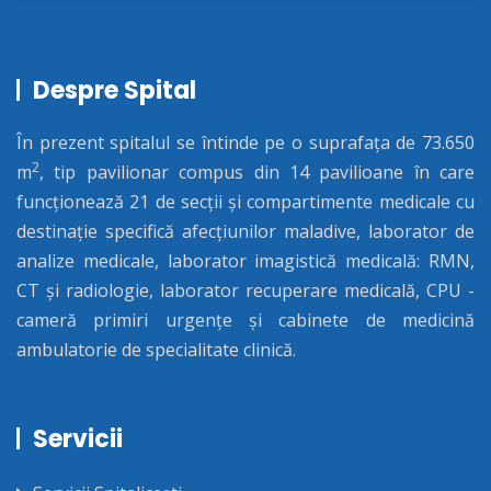
Rezultate așteptate
• Achiziția a 40 echipamente medicale;
Despre Spital
• Instruirea prin activități comune a 92 persoane din
personalul medical al celor 2 spitale.
În prezent spitalul se întinde pe o suprafața de 73.650
2
m
, tip pavilionar compus din 14 pavilioane în care
funcționează 21 de secții și compartimente medicale cu
destinație specifică afecțiunilor maladive, laborator de
analize medicale, laborator imagistică medicală: RMN,
CT și radiologie, laborator recuperare medicală, CPU -
cameră primiri urgențe și cabinete de medicină
ambulatorie de specialitate clinică.
Servicii