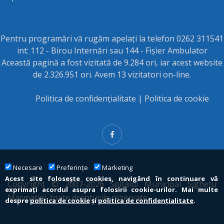
Pentru programări vă rugăm apelați la telefon 0262 311541
int: 112 - Birou Internări sau 144 - Fișier Ambulator
Această pagină a fost vizitată de 9.284 ori, iar acest website
de 2.326.951 ori. Avem 13 vizitatori on-line.
Politica de confidențialitate
|
Politica de cookie
Necesare
Preferințe
Marketing
Acest site folosește cookies, navigând în continuare vă
Copyright © 2007-2026 Spitalul Municipal Sighetu
exprimați acordul asupra folosirii cookie-urilor. Mai multe
Marmației, toate drepturile rezervate
despre
politica de cookie
și
politica de confidențialitate
.