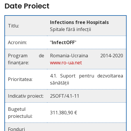
Date Proiect
Infections free Hospitals
Titlu:
Spitale fără infecții
Acronim:
"
InfectOFF
"
Program de
Romania-Ucraina 2014-2020
finanțare:
www.ro-ua.net
4.1. Suport pentru dezvoltarea
Prioritatea:
sănătății
Indicativ proiect:
2SOFT/4.1-11
Bugetul
311.380,90 €
proiectului:
Fonduri