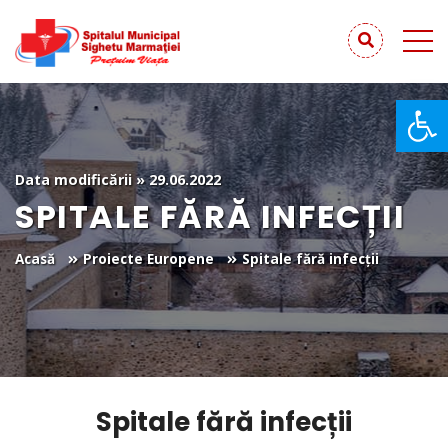
De
Data modificării » 29.06.2022
SPITALE FĂRĂ INFECȚII
Acasă
Proiecte Europene
Spitale fără infecții
Spitale fără infecții