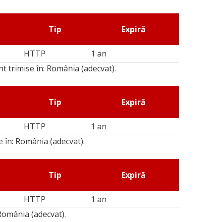
Tip
Expiră
HTTP
1 an
nt trimise în: România (adecvat).
Tip
Expiră
HTTP
1 an
e în: România (adecvat).
Tip
Expiră
HTTP
1 an
 România (adecvat).