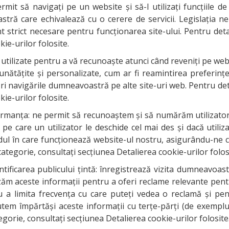
rmit să navigați pe un website și să-I utilizați funcțiile d
tră care echivalează cu o cerere de servicii. Legislaţia n
strict necesare pentru funcționarea site-ului. Pentru detalii
ie-urilor folosite.
t utilizate pentru a vă recunoaște atunci când reveniți pe web
unătățite și personalizate, cum ar fi reamintirea preferinț
 navigările dumneavoastră pe alte site-uri web. Pentru detali
ie-urilor folosite.
erformanța: ne permit să recunoaștem și să numărăm utilizator
e pe care un utilizator le deschide cel mai des și dacă uti
l în care funcționează website-ul nostru, asigurându-ne că 
 categorie, consultaţi secţiunea Detalierea cookie-urilor folos
ntificarea publicului țintă: înregistrează vizita dumneavoast
 Utilizăm aceste informații pentru a oferi reclame relevante 
ru a limita frecvența cu care puteți vedea o reclamă și pe
tem împărtăși aceste informații cu terțe-părți (de exemplu: 
tegorie, consultaţi secţiunea Detalierea cookie-urilor folosite