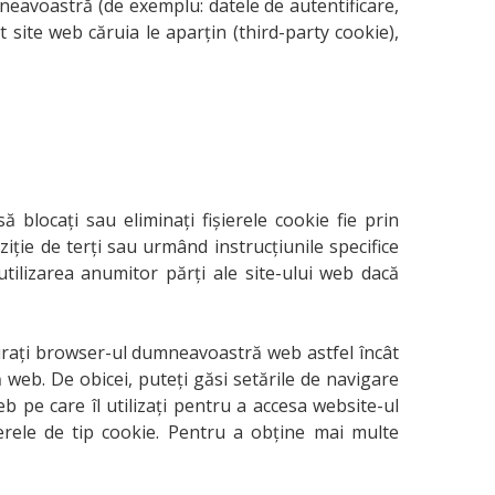
neavoastră (de exemplu: datele de autentificare,
lt site web căruia le aparțin (third-party cookie),
 blocaţi sau eliminaţi fişierele cookie fie prin
ţie de terți sau urmând instrucţiunile specifice
tilizarea anumitor părți ale site-ului web dacă
igurați browser-ul dumneavoastră web astfel încât
ă web. De obicei, puteți găsi setările de navigare
b pe care îl utilizați pentru a accesa website-ul
ierele de tip cookie. Pentru a obține mai multe