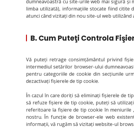
dumneavoastră cu site-urile web mai sigură și m
limba utilizată), informațiile stocate fiind citit
atunci când vizitați din nou site-ul web utilizând a
B. Cum Puteţi Controla Fişie
Vă puteți retrage consimțământul privind fișier
intermediul setărilor browser-ului dumneavoastr
pentru categoriile de cookie din secţiunile ur
dezactivaţi fişierele de tip cookie.
Ȋn cazul în care doriți să eliminați fișierele d
să refuze fișiere de tip cookie, puteți să utiliz
referitoare la fișiere de tip cookie în meniuril
nostru. Ȋn funcție de browser-ele web existent
informații, vă rugăm să vizitați website-ul bro