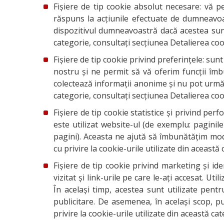
Fișiere de tip cookie absolut necesare: vă pe
răspuns la acțiunile efectuate de dumneavoas
dispozitivul dumneavoastră dacă acestea sunt 
categorie, consultaţi secţiunea Detalierea cook
Fișiere de tip cookie privind preferințele: sun
nostru și ne permit să vă oferim funcții îmb
colectează informații anonime și nu pot urmări
categorie, consultaţi secţiunea Detalierea cook
Fișiere de tip cookie statistice și privind p
este utilizat website-ul (de exemplu: paginil
pagini). Aceasta ne ajută să îmbunătățim modu
cu privire la cookie-urile utilizate din această
Fișiere de tip cookie privind marketing și ide
vizitat și link-urile pe care le-ați accesat.
În același timp, acestea sunt utilizate pent
publicitare. De asemenea, în același scop, pu
privire la cookie-urile utilizate din această ca