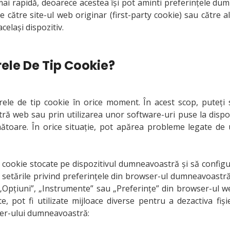
ai rapidă, deoarece acestea își pot aminti preferințele dum
e de către site-ul web originar (first-party cookie) sau către a
celași dispozitiv.
rele De Tip Cookie?
ele de tip cookie în orice moment. În acest scop, puteţi să
ă web sau prin utilizarea unor software-uri puse la dispozi
mătoare. În orice situaţie, pot apărea probleme legate de u
e tip cookie stocate pe dispozitivul dumneavoastră și să conf
ați setările privind preferințele din browser-ul dumneavoastr
e „Opțiuni”, „Instrumente” sau „Preferințe” din browser-ul we
e, pot fi utilizate mijloace diverse pentru a dezactiva fiș
wser-ului dumneavoastră: