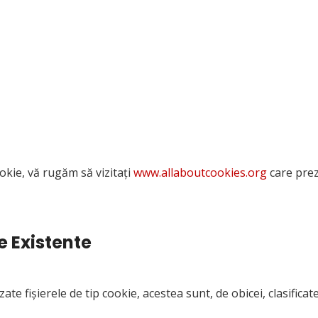
ookie, vă rugăm să vizitați
www.allaboutcookies.org
care prez
ie Existente
zate fișierele de tip cookie, acestea sunt, de obicei, clasifica