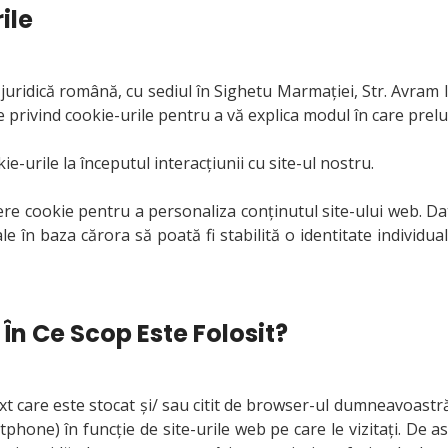
ile
uridică română, cu sediul în Sighetu Marmaţiei, Str. Avram 
privind cookie-urile pentru a vă explica modul în care prelu
e-urile la începutul interacțiunii cu site-ul nostru.
iere cookie pentru a personaliza conținutul site-ului web. Date
le în baza cărora să poată fi stabilită o identitate individual
 În Ce Scop Este Folosit?
text care este stocat și/ sau citit de browser-ul dumneavoas
hone) în funcție de site-urile web pe care le vizitați. De a