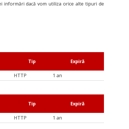
ei informări dacă vom utiliza orice alte tipuri de
Tip
Expiră
HTTP
1 an
Tip
Expiră
HTTP
1 an