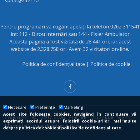
spital@zifer.ro
Pentru programări vă rugăm apelați la telefon 0262 311541
int: 112 - Birou Internări sau 144 - Fișier Ambulator
Această pagină a fost vizitată de 28.441 ori, iar acest
website de 2.328.758 ori. Avem 32 vizitatori on-line.
Politica de confidențialitate
|
Politica de cookie
Necesare
Preferințe
Marketing
Acest site folosește cookies, navigând în continuare vă
Copyright © 2007-2026 Spitalul Municipal Sighetu
exprimați acordul asupra folosirii cookie-urilor. Mai multe
Marmației, toate drepturile rezervate
despre
politica de cookie
și
politica de confidențialitate
.